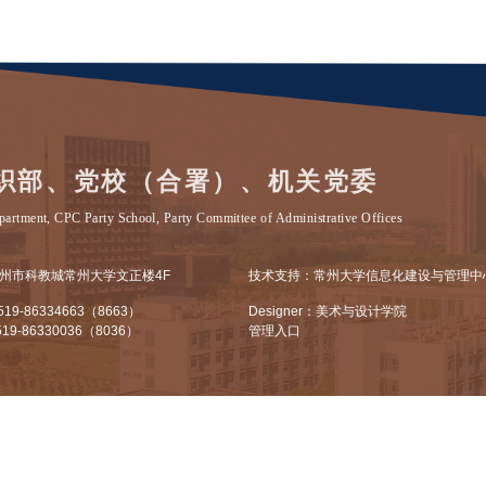
常州市优秀党务工作者
：
吕晓方
公示时间：
202
6
年
4
月
17
日
—
4
月
24
日。
公示期间，如有异议请与校党委组织部联系
中共常州