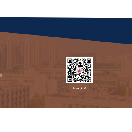
，电话：
86330069
。
大学委员会组织部
202
6
年
4
月
17
日